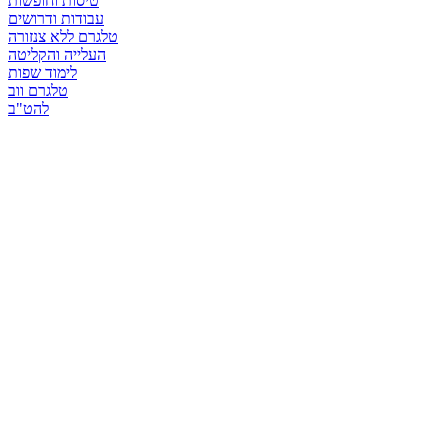
טיסות וחופשות
עבודות ודרושים
טלגרם ללא צנזורה
העלייה והקליטה
לימוד שפות
טלגרם ווב
להט"ב