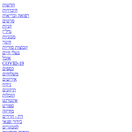
חדשות
היכרויות
רפואה ובריאות
סרטים
קניות
נדל"ן
מכוניות
חינוך
קבוצות סודיות
בעלי חיים
אוכל
COVID-19
כספים
משלוחים
אירועים
ניקיון
תיקונים
הובלות
אינטרנט
ספורט
מוזיקה
דת - חרדים
בידור ופנאי
למבוגרים