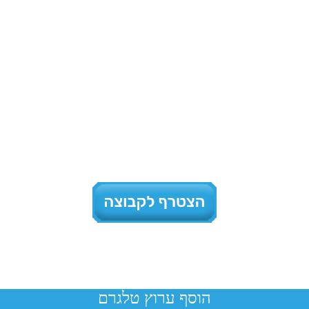
הוסף ערוץ טלגרם