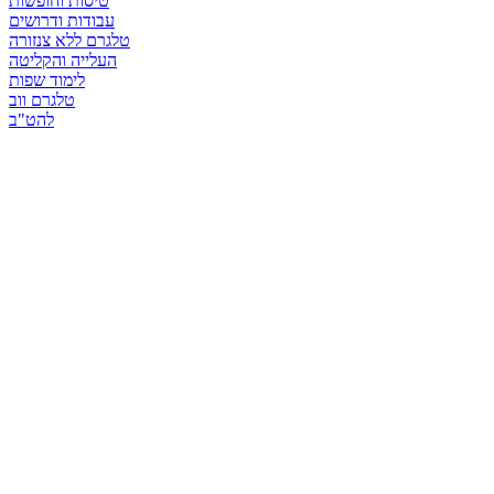
טיסות וחופשות
עבודות ודרושים
טלגרם ללא צנזורה
העלייה והקליטה
לימוד שפות
טלגרם ווב
להט"ב