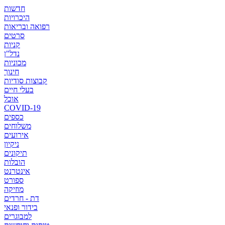
חדשות
היכרויות
רפואה ובריאות
סרטים
קניות
נדל"ן
מכוניות
חינוך
קבוצות סודיות
בעלי חיים
אוכל
COVID-19
כספים
משלוחים
אירועים
ניקיון
תיקונים
הובלות
אינטרנט
ספורט
מוזיקה
דת - חרדים
בידור ופנאי
למבוגרים