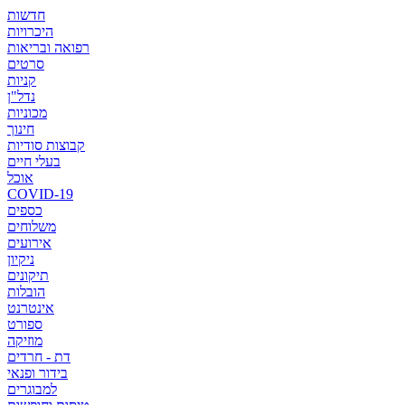
חדשות
היכרויות
רפואה ובריאות
סרטים
קניות
נדל"ן
מכוניות
חינוך
קבוצות סודיות
בעלי חיים
אוכל
COVID-19
כספים
משלוחים
אירועים
ניקיון
תיקונים
הובלות
אינטרנט
ספורט
מוזיקה
דת - חרדים
בידור ופנאי
למבוגרים