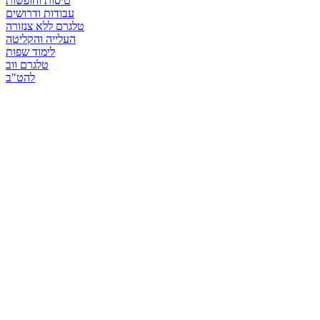
טיסות וחופשות
עבודות ודרושים
טלגרם ללא צנזורה
העלייה והקליטה
לימוד שפות
טלגרם ווב
להט"ב