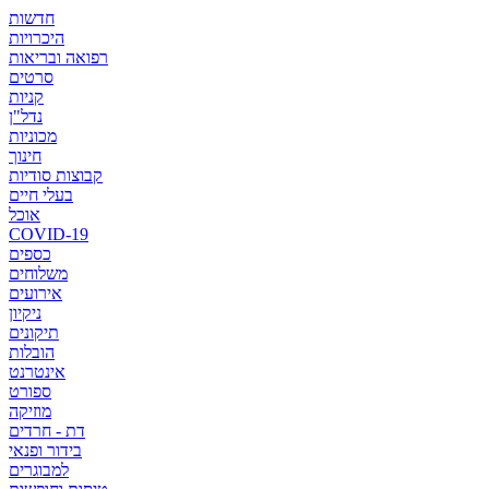
חדשות
היכרויות
רפואה ובריאות
סרטים
קניות
נדל"ן
מכוניות
חינוך
קבוצות סודיות
בעלי חיים
אוכל
COVID-19
כספים
משלוחים
אירועים
ניקיון
תיקונים
הובלות
אינטרנט
ספורט
מוזיקה
דת - חרדים
בידור ופנאי
למבוגרים