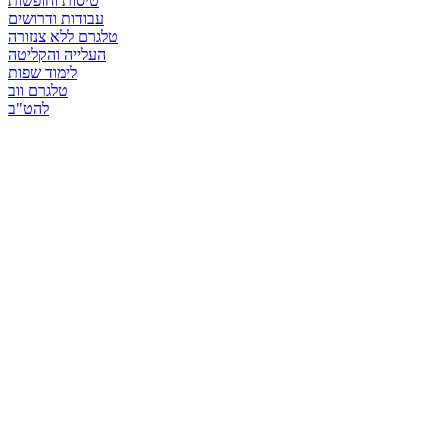
טיסות וחופשות
עבודות ודרושים
טלגרם ללא צנזורה
העלייה והקליטה
לימוד שפות
טלגרם ווב
להט"ב