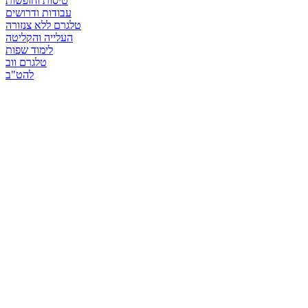
טיסות וחופשות
עבודות ודרושים
טלגרם ללא צנזורה
העלייה והקליטה
לימוד שפות
טלגרם ווב
להט"ב