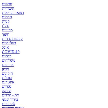
חדשות
היכרויות
רפואה ובריאות
סרטים
קניות
נדל"ן
מכוניות
חינוך
קבוצות סודיות
בעלי חיים
אוכל
COVID-19
כספים
משלוחים
אירועים
ניקיון
תיקונים
הובלות
אינטרנט
ספורט
מוזיקה
דת - חרדים
בידור ופנאי
למבוגרים