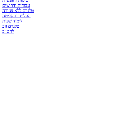
טיסות וחופשות
עבודות ודרושים
טלגרם ללא צנזורה
העלייה והקליטה
לימוד שפות
טלגרם ווב
להט"ב