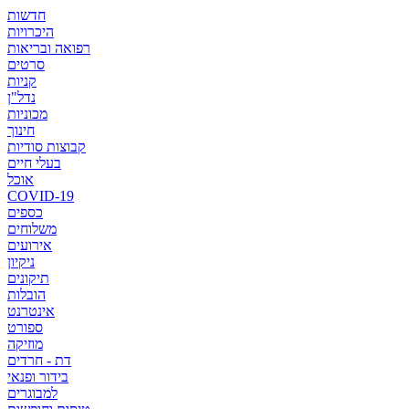
חדשות
היכרויות
רפואה ובריאות
סרטים
קניות
נדל"ן
מכוניות
חינוך
קבוצות סודיות
בעלי חיים
אוכל
COVID-19
כספים
משלוחים
אירועים
ניקיון
תיקונים
הובלות
אינטרנט
ספורט
מוזיקה
דת - חרדים
בידור ופנאי
למבוגרים