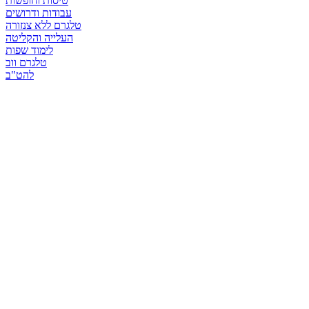
טיסות וחופשות
עבודות ודרושים
טלגרם ללא צנזורה
העלייה והקליטה
לימוד שפות
טלגרם ווב
להט"ב