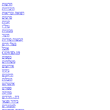
חדשות
היכרויות
רפואה ובריאות
סרטים
קניות
נדל"ן
מכוניות
חינוך
קבוצות סודיות
בעלי חיים
אוכל
COVID-19
כספים
משלוחים
אירועים
ניקיון
תיקונים
הובלות
אינטרנט
ספורט
מוזיקה
דת - חרדים
בידור ופנאי
למבוגרים