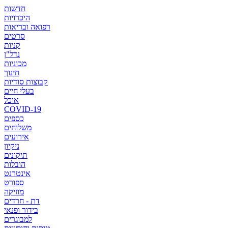
חדשות
היכרויות
רפואה ובריאות
סרטים
קניות
נדל"ן
מכוניות
חינוך
קבוצות סודיות
בעלי חיים
אוכל
COVID-19
כספים
משלוחים
אירועים
ניקיון
תיקונים
הובלות
אינטרנט
ספורט
מוזיקה
דת - חרדים
בידור ופנאי
למבוגרים