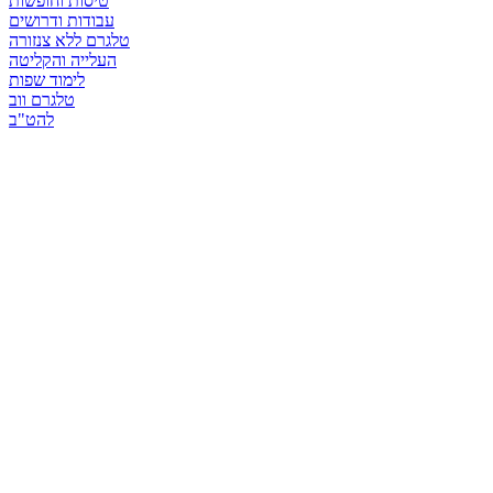
טיסות וחופשות
עבודות ודרושים
טלגרם ללא צנזורה
העלייה והקליטה
לימוד שפות
טלגרם ווב
להט"ב