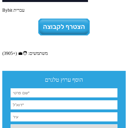
Bybit עברית
משתמשים: 🧑‍💼 (+3905)
הוסף ערוץ טלגרם