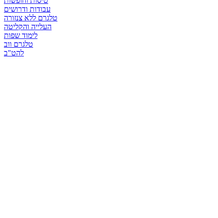
טיסות וחופשות
עבודות ודרושים
טלגרם ללא צנזורה
העלייה והקליטה
לימוד שפות
טלגרם ווב
להט"ב