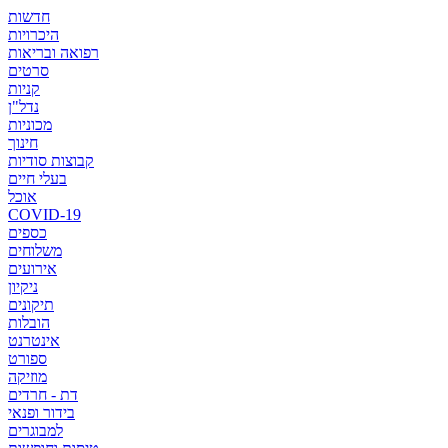
חדשות
היכרויות
רפואה ובריאות
סרטים
קניות
נדל"ן
מכוניות
חינוך
קבוצות סודיות
בעלי חיים
אוכל
COVID-19
כספים
משלוחים
אירועים
ניקיון
תיקונים
הובלות
אינטרנט
ספורט
מוזיקה
דת - חרדים
בידור ופנאי
למבוגרים