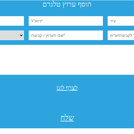
הוסף ערוץ טלגרם
לצרף לוגו
שלח