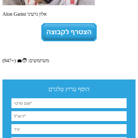
Alon Garini אלון גרעיני
משתמשים: 🧑‍💼 (+947)
הוסף ערוץ טלגרם