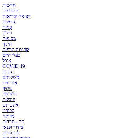
חדשות
היכרויות
רפואה ובריאות
סרטים
קניות
נדל"ן
מכוניות
חינוך
קבוצות סודיות
בעלי חיים
אוכל
COVID-19
כספים
משלוחים
אירועים
ניקיון
תיקונים
הובלות
אינטרנט
ספורט
מוזיקה
דת - חרדים
בידור ופנאי
למבוגרים