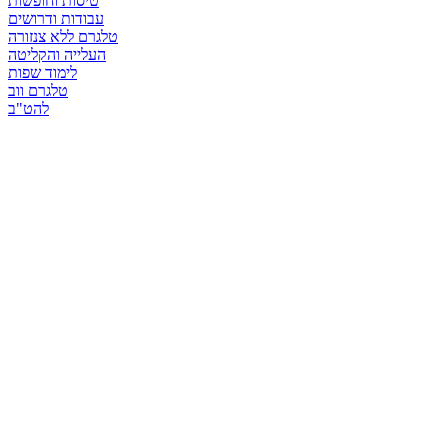
טיסות וחופשות
עבודות ודרושים
טלגרם ללא צנזורה
העלייה והקליטה
לימוד שפות
טלגרם ווב
להט"ב