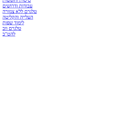
טיסות וחופשות
עבודות ודרושים
טלגרם ללא צנזורה
העלייה והקליטה
לימוד שפות
טלגרם ווב
להט"ב