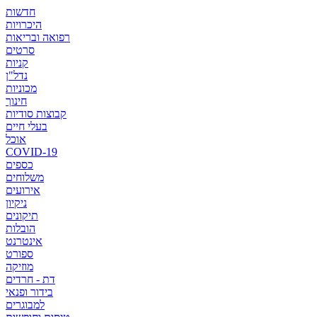
חדשות
היכרויות
רפואה ובריאות
סרטים
קניות
נדל"ן
מכוניות
חינוך
קבוצות סודיות
בעלי חיים
אוכל
COVID-19
כספים
משלוחים
אירועים
ניקיון
תיקונים
הובלות
אינטרנט
ספורט
מוזיקה
דת - חרדים
בידור ופנאי
למבוגרים