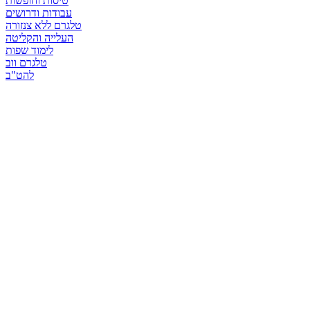
טיסות וחופשות
עבודות ודרושים
טלגרם ללא צנזורה
העלייה והקליטה
לימוד שפות
טלגרם ווב
להט"ב