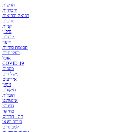
חדשות
היכרויות
רפואה ובריאות
סרטים
קניות
נדל"ן
מכוניות
חינוך
קבוצות סודיות
בעלי חיים
אוכל
COVID-19
כספים
משלוחים
אירועים
ניקיון
תיקונים
הובלות
אינטרנט
ספורט
מוזיקה
דת - חרדים
בידור ופנאי
למבוגרים