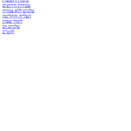
טיסות וחופשות
עבודות ודרושים
טלגרם ללא צנזורה
העלייה והקליטה
לימוד שפות
טלגרם ווב
להט"ב