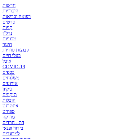
חדשות
היכרויות
רפואה ובריאות
סרטים
קניות
נדל"ן
מכוניות
חינוך
קבוצות סודיות
בעלי חיים
אוכל
COVID-19
כספים
משלוחים
אירועים
ניקיון
תיקונים
הובלות
אינטרנט
ספורט
מוזיקה
דת - חרדים
בידור ופנאי
למבוגרים