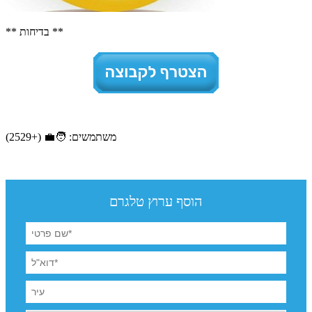
** בדיחות **
משתמשים: 🧑‍💼 (+2529)
הוסף ערוץ טלגרם