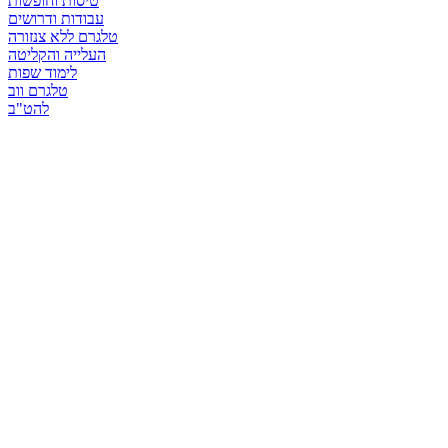
טיסות וחופשות
עבודות ודרושים
טלגרם ללא צנזורה
העלייה והקליטה
לימוד שפות
טלגרם ווב
להט"ב