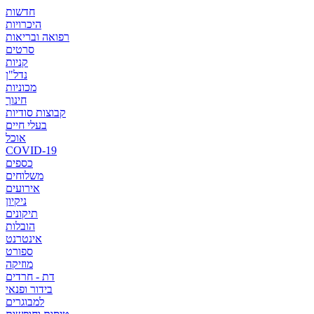
חדשות
היכרויות
רפואה ובריאות
סרטים
קניות
נדל"ן
מכוניות
חינוך
קבוצות סודיות
בעלי חיים
אוכל
COVID-19
כספים
משלוחים
אירועים
ניקיון
תיקונים
הובלות
אינטרנט
ספורט
מוזיקה
דת - חרדים
בידור ופנאי
למבוגרים