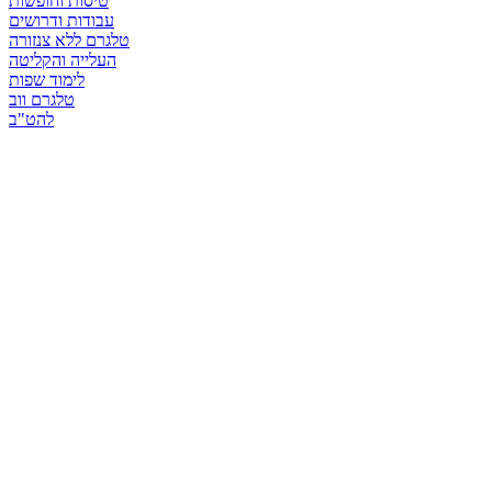
טיסות וחופשות
עבודות ודרושים
טלגרם ללא צנזורה
העלייה והקליטה
לימוד שפות
טלגרם ווב
להט"ב