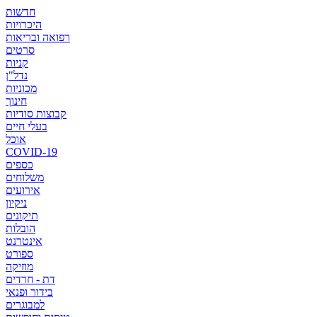
חדשות
היכרויות
רפואה ובריאות
סרטים
קניות
נדל"ן
מכוניות
חינוך
קבוצות סודיות
בעלי חיים
אוכל
COVID-19
כספים
משלוחים
אירועים
ניקיון
תיקונים
הובלות
אינטרנט
ספורט
מוזיקה
דת - חרדים
בידור ופנאי
למבוגרים