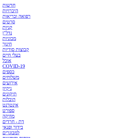
חדשות
היכרויות
רפואה ובריאות
סרטים
קניות
נדל"ן
מכוניות
חינוך
קבוצות סודיות
בעלי חיים
אוכל
COVID-19
כספים
משלוחים
אירועים
ניקיון
תיקונים
הובלות
אינטרנט
ספורט
מוזיקה
דת - חרדים
בידור ופנאי
למבוגרים