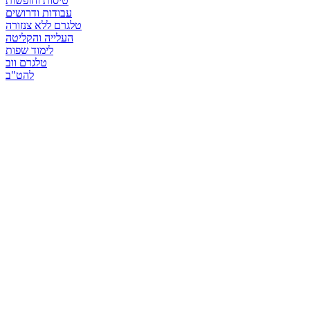
טיסות וחופשות
עבודות ודרושים
טלגרם ללא צנזורה
העלייה והקליטה
לימוד שפות
טלגרם ווב
להט"ב