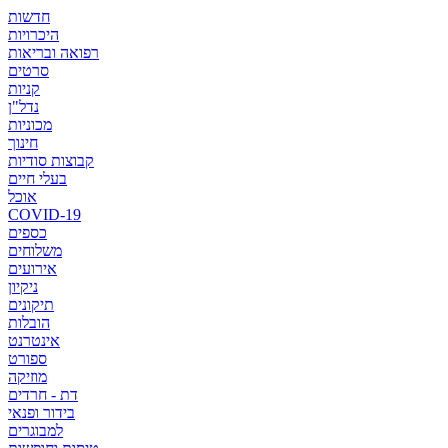
חדשות
היכרויות
רפואה ובריאות
סרטים
קניות
נדל"ן
מכוניות
חינוך
קבוצות סודיות
בעלי חיים
אוכל
COVID-19
כספים
משלוחים
אירועים
ניקיון
תיקונים
הובלות
אינטרנט
ספורט
מוזיקה
דת - חרדים
בידור ופנאי
למבוגרים