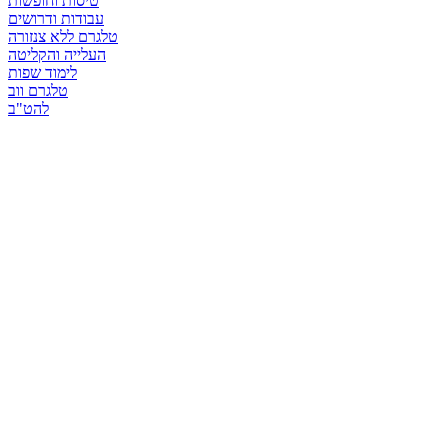
טיסות וחופשות
עבודות ודרושים
טלגרם ללא צנזורה
העלייה והקליטה
לימוד שפות
טלגרם ווב
להט"ב