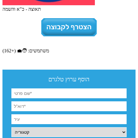
תאוצה - כ"א והשמה
משתמשים: 🧑‍💼 (+162)
הוסף ערוץ טלגרם