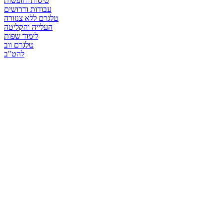
טיסות וחופשות
עבודות ודרושים
טלגרם ללא צנזורה
העלייה והקליטה
לימוד שפות
טלגרם ווב
להט"ב