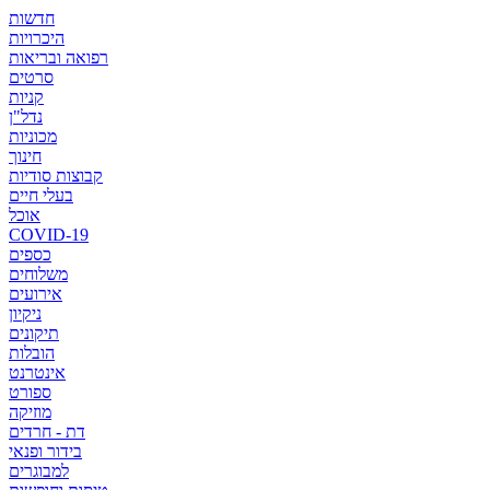
חדשות
היכרויות
רפואה ובריאות
סרטים
קניות
נדל"ן
מכוניות
חינוך
קבוצות סודיות
בעלי חיים
אוכל
COVID-19
כספים
משלוחים
אירועים
ניקיון
תיקונים
הובלות
אינטרנט
ספורט
מוזיקה
דת - חרדים
בידור ופנאי
למבוגרים