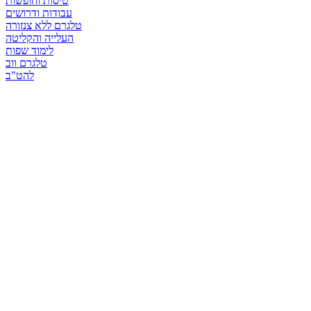
טיסות וחופשות
עבודות ודרושים
טלגרם ללא צנזורה
העלייה והקליטה
לימוד שפות
טלגרם ווב
להט"ב