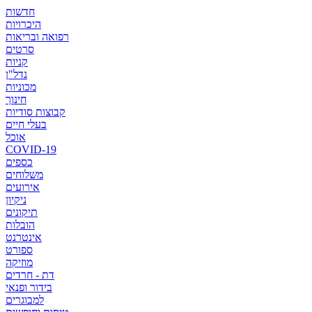
חדשות
היכרויות
רפואה ובריאות
סרטים
קניות
נדל"ן
מכוניות
חינוך
קבוצות סודיות
בעלי חיים
אוכל
COVID-19
כספים
משלוחים
אירועים
ניקיון
תיקונים
הובלות
אינטרנט
ספורט
מוזיקה
דת - חרדים
בידור ופנאי
למבוגרים