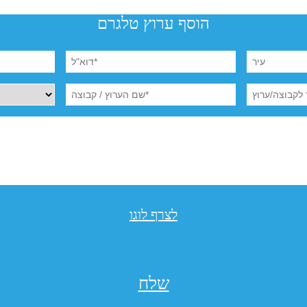
הוסף ערוץ טלגרם
לצרף לוגו
שלח