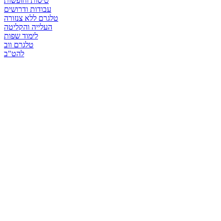
טיסות וחופשות
עבודות ודרושים
טלגרם ללא צנזורה
העלייה והקליטה
לימוד שפות
טלגרם ווב
להט"ב