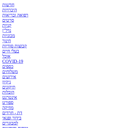
חדשות
היכרויות
רפואה ובריאות
סרטים
קניות
נדל"ן
מכוניות
חינוך
קבוצות סודיות
בעלי חיים
אוכל
COVID-19
כספים
משלוחים
אירועים
ניקיון
תיקונים
הובלות
אינטרנט
ספורט
מוזיקה
דת - חרדים
בידור ופנאי
למבוגרים