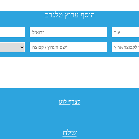
הוסף ערוץ טלגרם
לצרף לוגו
שלח