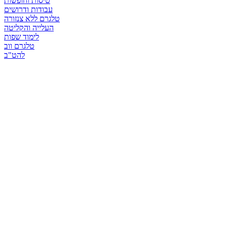
טיסות וחופשות
עבודות ודרושים
טלגרם ללא צנזורה
העלייה והקליטה
לימוד שפות
טלגרם ווב
להט"ב