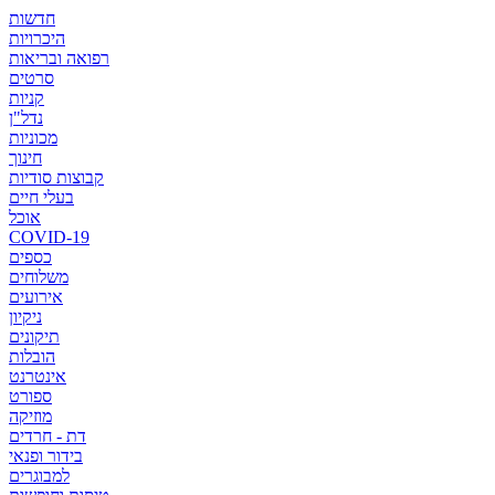
חדשות
היכרויות
רפואה ובריאות
סרטים
קניות
נדל"ן
מכוניות
חינוך
קבוצות סודיות
בעלי חיים
אוכל
COVID-19
כספים
משלוחים
אירועים
ניקיון
תיקונים
הובלות
אינטרנט
ספורט
מוזיקה
דת - חרדים
בידור ופנאי
למבוגרים