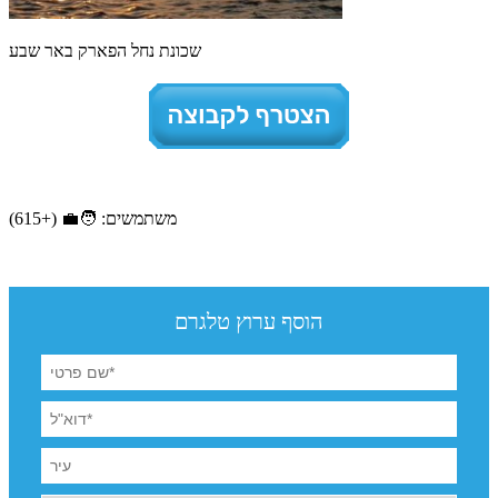
שכונת נחל הפארק באר שבע
משתמשים: 🧑‍💼 (+615)
הוסף ערוץ טלגרם