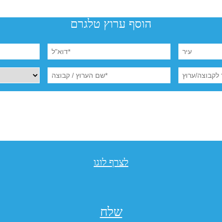
הוסף ערוץ טלגרם
לצרף לוגו
שלח