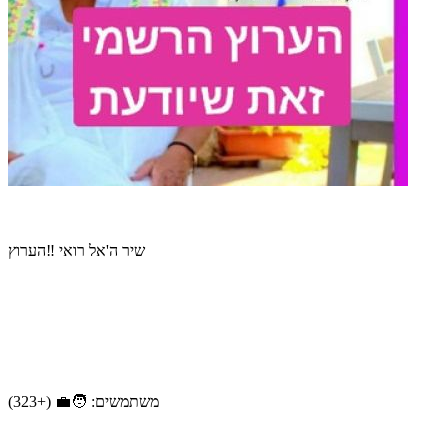
שיר ה'אל רואי ‼️הערוץ
משתמשים: 🧑‍💼 (+323)