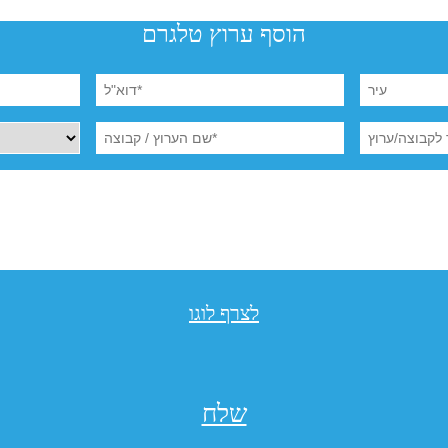
הוסף ערוץ טלגרם
לצרף לוגו
שלח