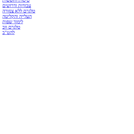
טיסות וחופשות
עבודות ודרושים
טלגרם ללא צנזורה
העלייה והקליטה
לימוד שפות
טלגרם ווב
להט"ב