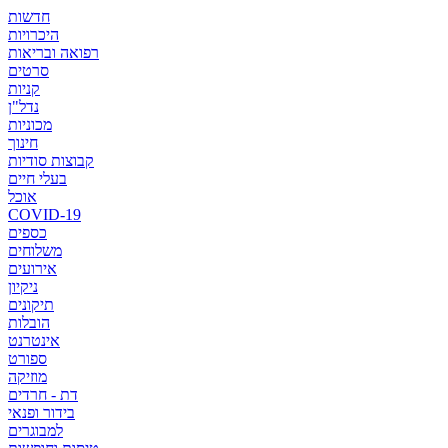
חדשות
היכרויות
רפואה ובריאות
סרטים
קניות
נדל"ן
מכוניות
חינוך
קבוצות סודיות
בעלי חיים
אוכל
COVID-19
כספים
משלוחים
אירועים
ניקיון
תיקונים
הובלות
אינטרנט
ספורט
מוזיקה
דת - חרדים
בידור ופנאי
למבוגרים