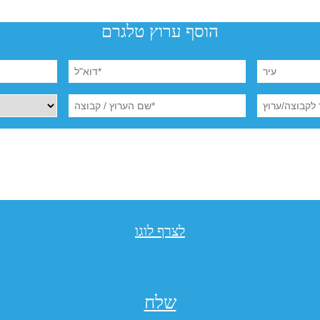
הוסף ערוץ טלגרם
לצרף לוגו
שלח