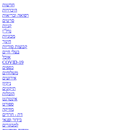
חדשות
היכרויות
רפואה ובריאות
סרטים
קניות
נדל"ן
מכוניות
חינוך
קבוצות סודיות
בעלי חיים
אוכל
COVID-19
כספים
משלוחים
אירועים
ניקיון
תיקונים
הובלות
אינטרנט
ספורט
מוזיקה
דת - חרדים
בידור ופנאי
למבוגרים