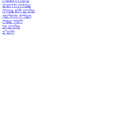
טיסות וחופשות
עבודות ודרושים
טלגרם ללא צנזורה
העלייה והקליטה
לימוד שפות
טלגרם ווב
להט"ב