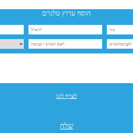
הוסף ערוץ טלגרם
לצרף לוגו
שלח