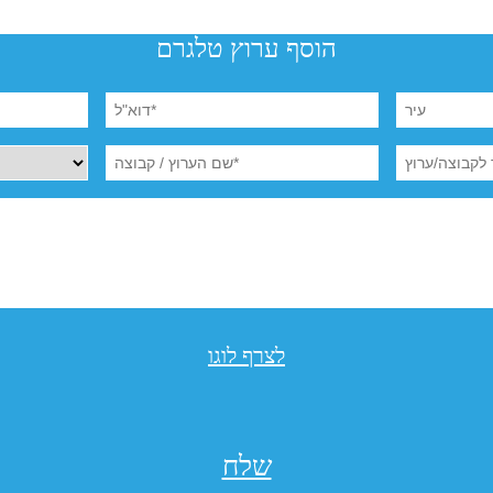
הוסף ערוץ טלגרם
לצרף לוגו
שלח