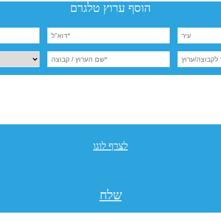
הוסף ערוץ טלגרם
לצרף לוגו
שלח