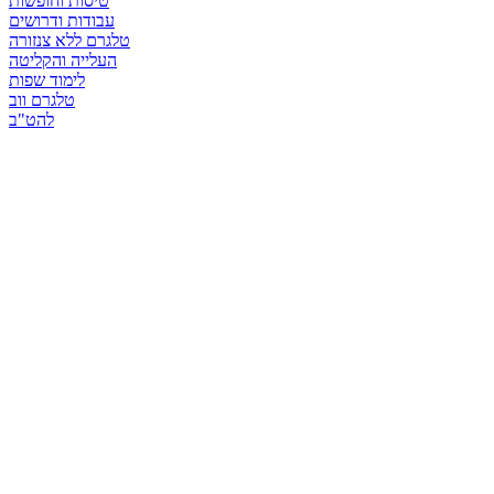
טיסות וחופשות
עבודות ודרושים
טלגרם ללא צנזורה
העלייה והקליטה
לימוד שפות
טלגרם ווב
להט"ב