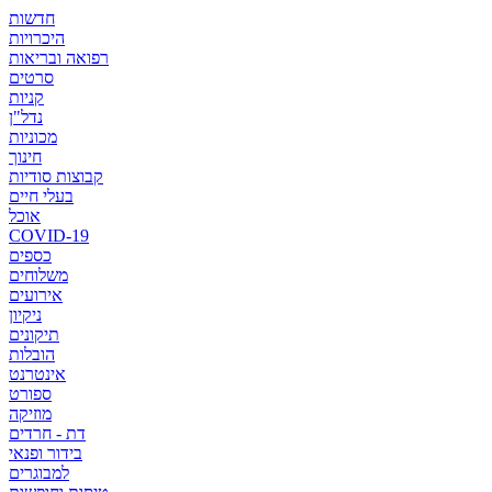
חדשות
היכרויות
רפואה ובריאות
סרטים
קניות
נדל"ן
מכוניות
חינוך
קבוצות סודיות
בעלי חיים
אוכל
COVID-19
כספים
משלוחים
אירועים
ניקיון
תיקונים
הובלות
אינטרנט
ספורט
מוזיקה
דת - חרדים
בידור ופנאי
למבוגרים