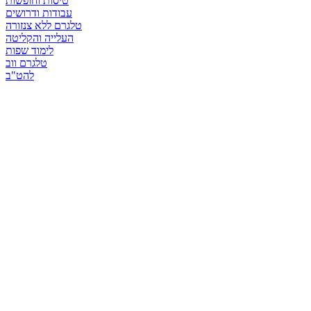
טיסות וחופשות
עבודות ודרושים
טלגרם ללא צנזורה
העלייה והקליטה
לימוד שפות
טלגרם ווב
להט"ב