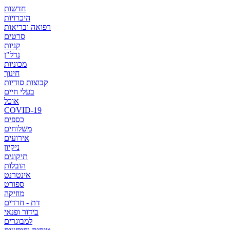
חדשות
היכרויות
רפואה ובריאות
סרטים
קניות
נדל"ן
מכוניות
חינוך
קבוצות סודיות
בעלי חיים
אוכל
COVID-19
כספים
משלוחים
אירועים
ניקיון
תיקונים
הובלות
אינטרנט
ספורט
מוזיקה
דת - חרדים
בידור ופנאי
למבוגרים