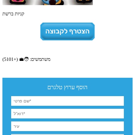
קניות ברשת
משתמשים: 🧑‍💼 (+5101)
הוסף ערוץ טלגרם