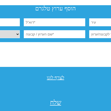
הוסף ערוץ טלגרם
לצרף לוגו
שלח