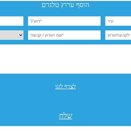
הוסף ערוץ טלגרם
לצרף לוגו
שלח