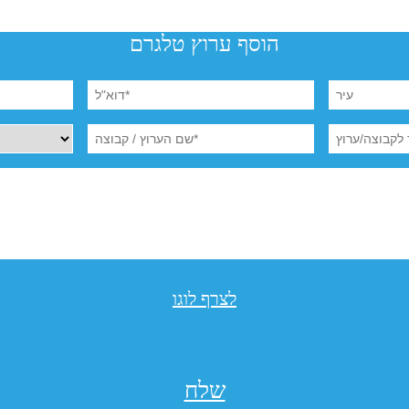
הוסף ערוץ טלגרם
לצרף לוגו
שלח