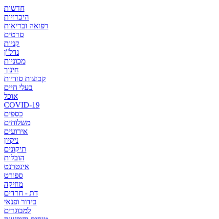
חדשות
היכרויות
רפואה ובריאות
סרטים
קניות
נדל"ן
מכוניות
חינוך
קבוצות סודיות
בעלי חיים
אוכל
COVID-19
כספים
משלוחים
אירועים
ניקיון
תיקונים
הובלות
אינטרנט
ספורט
מוזיקה
דת - חרדים
בידור ופנאי
למבוגרים