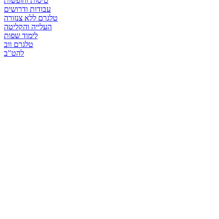
טיסות וחופשות
עבודות ודרושים
טלגרם ללא צנזורה
העלייה והקליטה
לימוד שפות
טלגרם ווב
להט"ב