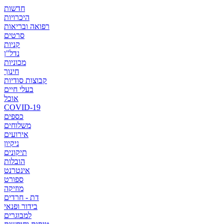
חדשות
היכרויות
רפואה ובריאות
סרטים
קניות
נדל"ן
מכוניות
חינוך
קבוצות סודיות
בעלי חיים
אוכל
COVID-19
כספים
משלוחים
אירועים
ניקיון
תיקונים
הובלות
אינטרנט
ספורט
מוזיקה
דת - חרדים
בידור ופנאי
למבוגרים