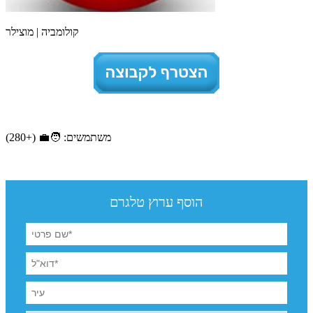
קולומביה | מוצילר
משתמשים: 🧑‍💼 (+280)
הוסף ערוץ טלגרם