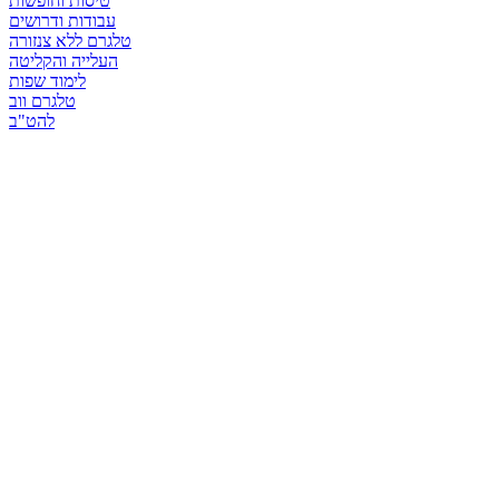
טיסות וחופשות
עבודות ודרושים
טלגרם ללא צנזורה
העלייה והקליטה
לימוד שפות
טלגרם ווב
להט"ב