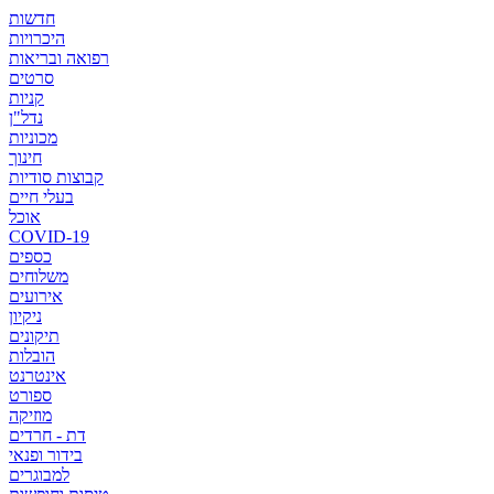
חדשות
היכרויות
רפואה ובריאות
סרטים
קניות
נדל"ן
מכוניות
חינוך
קבוצות סודיות
בעלי חיים
אוכל
COVID-19
כספים
משלוחים
אירועים
ניקיון
תיקונים
הובלות
אינטרנט
ספורט
מוזיקה
דת - חרדים
בידור ופנאי
למבוגרים