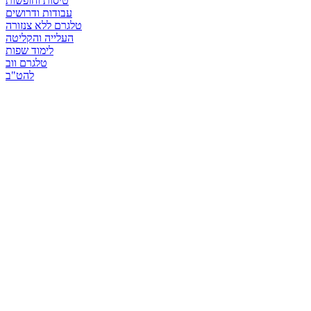
טיסות וחופשות
עבודות ודרושים
טלגרם ללא צנזורה
העלייה והקליטה
לימוד שפות
טלגרם ווב
להט"ב