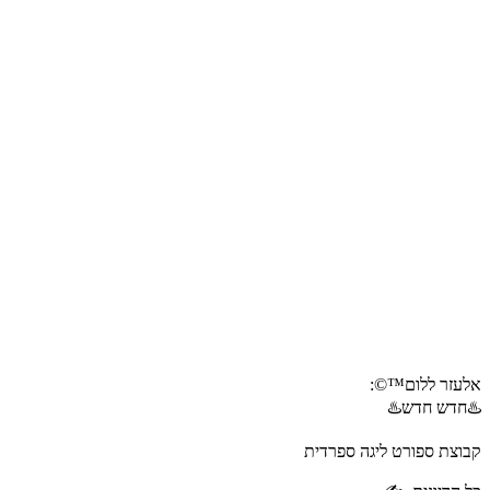
אלעזר ללום™©:
♨️חדש חדש♨️
קבוצת ספורט ליגה ספרדית