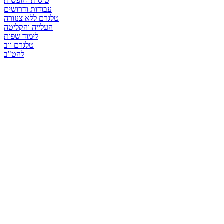
טיסות וחופשות
עבודות ודרושים
טלגרם ללא צנזורה
העלייה והקליטה
לימוד שפות
טלגרם ווב
להט"ב