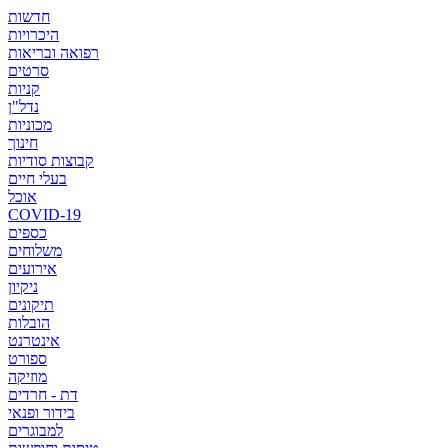
חדשות
היכרויות
רפואה ובריאות
סרטים
קניות
נדל"ן
מכוניות
חינוך
קבוצות סודיות
בעלי חיים
אוכל
COVID-19
כספים
משלוחים
אירועים
ניקיון
תיקונים
הובלות
אינטרנט
ספורט
מוזיקה
דת - חרדים
בידור ופנאי
למבוגרים