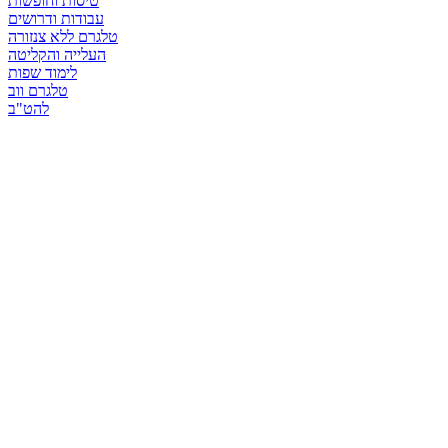
טיסות וחופשות
עבודות ודרושים
טלגרם ללא צנזורה
העלייה והקליטה
לימוד שפות
טלגרם ווב
להט"ב