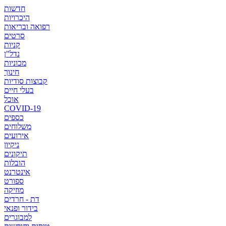
חדשות
היכרויות
רפואה ובריאות
סרטים
קניות
נדל"ן
מכוניות
חינוך
קבוצות סודיות
בעלי חיים
אוכל
COVID-19
כספים
משלוחים
אירועים
ניקיון
תיקונים
הובלות
אינטרנט
ספורט
מוזיקה
דת - חרדים
בידור ופנאי
למבוגרים