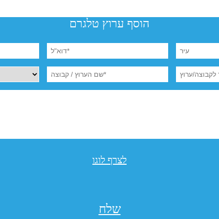
הוסף ערוץ טלגרם
לצרף לוגו
שלח