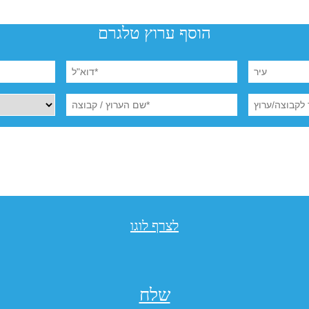
הוסף ערוץ טלגרם
לצרף לוגו
שלח