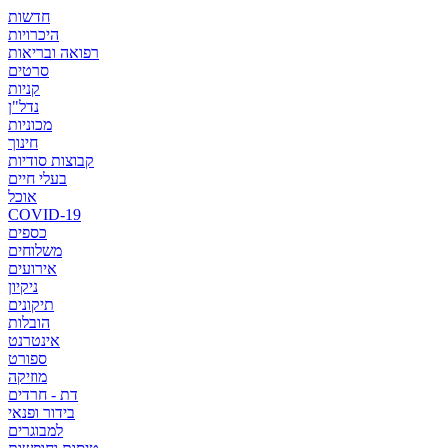
חדשות
היכרויות
רפואה ובריאות
סרטים
קניות
נדל"ן
מכוניות
חינוך
קבוצות סודיות
בעלי חיים
אוכל
COVID-19
כספים
משלוחים
אירועים
ניקיון
תיקונים
הובלות
אינטרנט
ספורט
מוזיקה
דת - חרדים
בידור ופנאי
למבוגרים