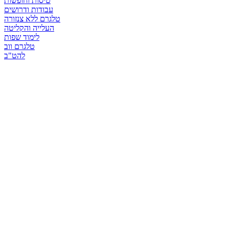
טיסות וחופשות
עבודות ודרושים
טלגרם ללא צנזורה
העלייה והקליטה
לימוד שפות
טלגרם ווב
להט"ב