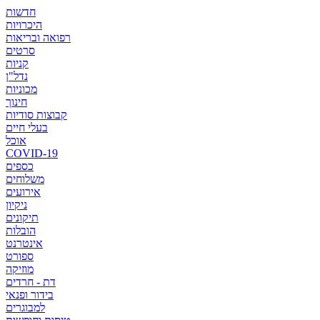
חדשות
היכרויות
רפואה ובריאות
סרטים
קניות
נדל"ן
מכוניות
חינוך
קבוצות סודיות
בעלי חיים
אוכל
COVID-19
כספים
משלוחים
אירועים
ניקיון
תיקונים
הובלות
אינטרנט
ספורט
מוזיקה
דת - חרדים
בידור ופנאי
למבוגרים