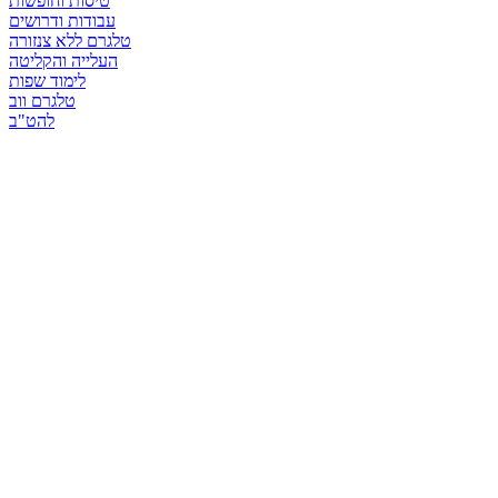
טיסות וחופשות
עבודות ודרושים
טלגרם ללא צנזורה
העלייה והקליטה
לימוד שפות
טלגרם ווב
להט"ב