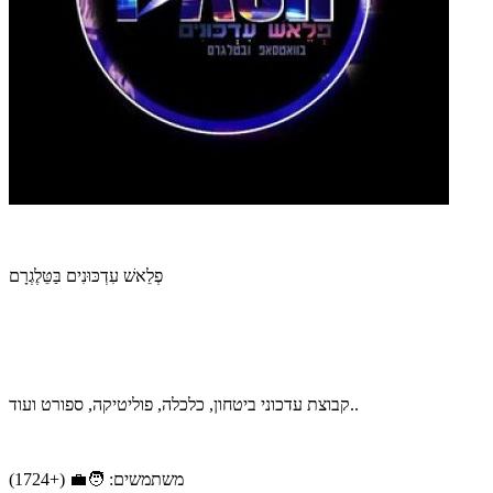
פְלֵאשׁ עִדְכּוּנִים בַּטֵּלֶגְרָם
קבוצת עדכוני ביטחון, כלכלה, פוליטיקה, ספורט ועוד..
משתמשים: 🧑‍💼 (+1724)