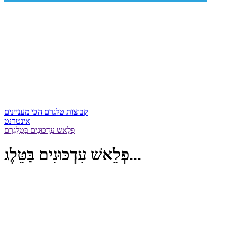
קבוצות טלגרם הכי מעניינים
אינטרנט
פְלֵאשׁ עִדְכּוּנִים בַּטֵּלֶגְרָם
פְלֵאשׁ עִדְכּוּנִים בַּטֵּלֶג...