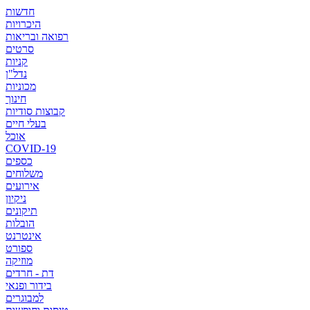
חדשות
היכרויות
רפואה ובריאות
סרטים
קניות
נדל"ן
מכוניות
חינוך
קבוצות סודיות
בעלי חיים
אוכל
COVID-19
כספים
משלוחים
אירועים
ניקיון
תיקונים
הובלות
אינטרנט
ספורט
מוזיקה
דת - חרדים
בידור ופנאי
למבוגרים