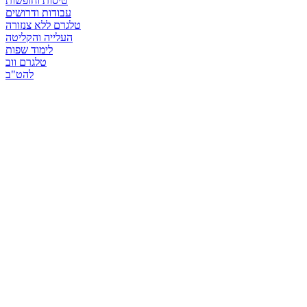
טיסות וחופשות
עבודות ודרושים
טלגרם ללא צנזורה
העלייה והקליטה
לימוד שפות
טלגרם ווב
להט"ב